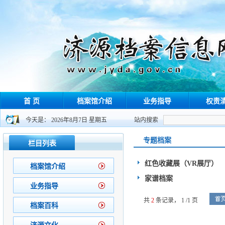
首 页
档案馆介绍
业务指导
权责
今天是： 2026年8月7日 星期五
站内搜索
专题档案
栏目列表
红色收藏展（VR展厅）
档案馆介绍
家谱档案
业务指导
共
2
条记录，
1 /1 页
档案百科